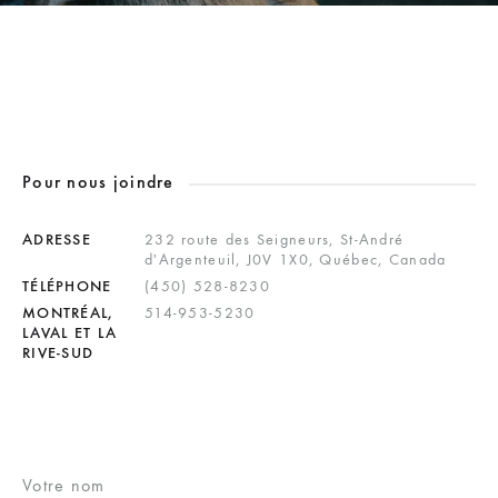
Pour nous joindre
ADRESSE
232 route des Seigneurs, St-André
d'Argenteuil, J0V 1X0, Québec, Canada
TÉLÉPHONE
(450) 528-8230
MONTRÉAL,
514-953-5230
LAVAL ET LA
RIVE-SUD
Votre nom